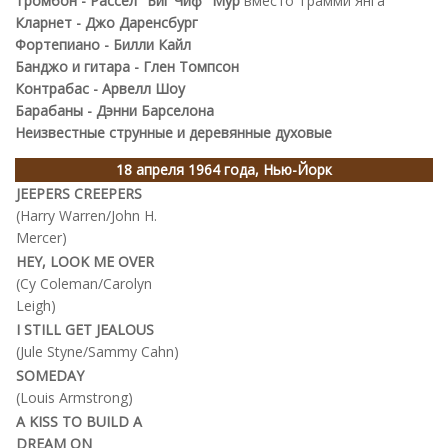
Тромбон - Рассел "Биг Чиф" Мур
вместо Трамми Янга
Кларнет - Джо Даренсбург
Фортепиано - Билли Кайл
Банджо и гитара - Глен Томпсон
Контрабас - Арвелл Шоу
Барабаны - Дэнни Барселона
Неизвестные струнные и деревянные духовые
18 апреля 1964 года, Нью-Йорк
JEEPERS CREEPERS
(Harry Warren/John H.
Mercer)
HEY, LOOK ME OVER
(Cy Coleman/Carolyn
Leigh)
I STILL GET JEALOUS
(Jule Styne/Sammy Cahn)
SOMEDAY
(Louis Armstrong)
A KISS TO BUILD A
DREAM ON