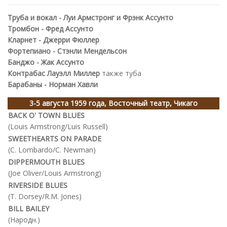
Труба и вокал - Луи Армстронг и Фрэнк Ассунто
Тромбон - Фред Ассунто
Кларнет - Джерри Фюллер
Фортепиано - Стэнли Мендельсон
Банджо - Жак Ассунто
Контрабас Лауэлл Миллер
также туба
Барабаны - Норман Хавли
3-5 августа 1959 года, Восточный театр, Чикаго
BACK O' TOWN BLUES
(Louis Armstrong/Luis Russell)
SWEETHEARTS ON PARADE
(C. Lombardo/C. Newman)
DIPPERMOUTH BLUES
(Joe Oliver/Louis Armstrong)
RIVERSIDE BLUES
(T. Dorsey/R.M. Jones)
BILL BAILEY
(Народн.)