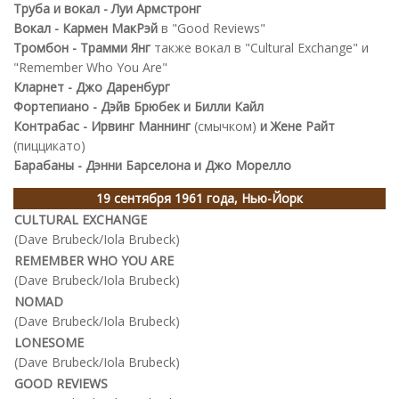
Труба и вокал - Луи Армстронг
Вокал - Кармен МакРэй
в "Good Reviews"
Тромбон - Трамми Янг
также вокал в "Cultural Exchange" и
"Remember Who You Are"
Кларнет - Джо Даренбург
Фортепиано - Дэйв Брюбек и Билли Кайл
Контрабас - Ирвинг Маннинг
(смычком)
и Жене Райт
(пиццикато)
Барабаны - Дэнни Барселона и Джо Морелло
19 сентября 1961 года, Нью-Йорк
CULTURAL EXCHANGE
(Dave Brubeck/Iola Brubeck)
REMEMBER WHO YOU ARE
(Dave Brubeck/Iola Brubeck)
NOMAD
(Dave Brubeck/Iola Brubeck)
LONESOME
(Dave Brubeck/Iola Brubeck)
GOOD REVIEWS