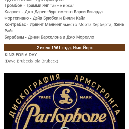
Тромбон - Трамми Янг
также вокал
Кларнет - Джо Даренсбург вместо Барни Бигарда
Фортепиано - Дэйв Брюбек и Билли Кайл
Контрабас - Ирвинг Маннинг
вместо Морта Херберта
, Жене
Райт
Барабаны - Дэнни Барселона и Джо Морелло
2 июля 1961 года, Нью-Йорк
KING FOR A DAY
(Dave Brubeck/Iola Brubeck)