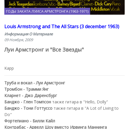
ГОДЫ ЗАКАТА ЛУИСА АРМСТРОНГА (1963-1971)
Louis Armstrong and The All Stars (3 december 1963)
Информация О Материале
09 Ноября, 2009
Луи Армстронг и "Все Звезды"
Kapp
Труба и вокал - Луи Армстронг
Тромбон - Трамми Янг
Кларнет - Джо Даренсбург
Банджо - Глен Томпсон
также гитара в "Hello, Dolly"
Банджо - Тони Готтуссо
также гитара в "A Lot of Living to
Do"
Фортепиано - Билли Кайл
Контрабас - Арвелл Шоу вместо Ирвинга Маннинга