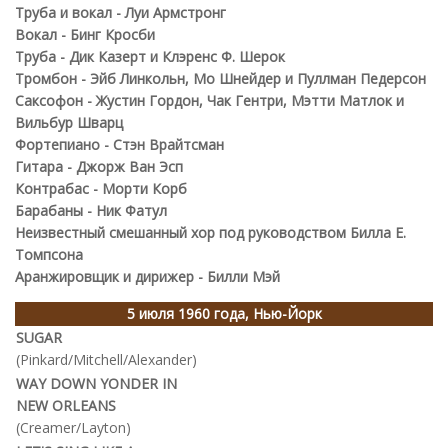
Труба и вокал - Луи Армстронг
Вокал - Бинг Кросби
Труба - Дик Казерт и Клэренс Ф. Шерок
Тромбон - Эйб Линкольн, Мо Шнейдер и Пуллман Педерсон
Саксофон - Жустин Гордон, Чак Гентри, Мэтти Матлок и
Вильбур Шварц
Фортепиано - Стэн Врайтсман
Гитара - Джорж Ван Эсп
Контрабас - Морти Корб
Барабаны - Ник Фатул
Неизвестный смешанный хор под руководством Билла Е.
Томпсона
Аранжировщик и дирижер - Билли Мэй
5 июля 1960 года, Нью-Йорк
SUGAR
(Pinkard/Mitchell/Alexander)
WAY DOWN YONDER IN
NEW ORLEANS
(Creamer/Layton)