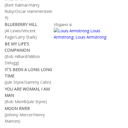
(Bert Kalmar/Harry
Ruby/Oscar Hammerstein
II)
BLUEBERRY HILL
Издано в:
(Al Lewis/Vincent
Page/Larry Stark)
BE MY LIFE'S
COMPANION
(Bob Hilliard/Milton
Delugg)
IT'S BEEN A LONG LONG
TIME
(Jule Styne/Sammy Cahn)
YOU ARE WOMAN, I AM
MAN
(Bob Merrill/Jule Styne)
MOON RIVER
(Johnny Mercer/Henry
Mancini)