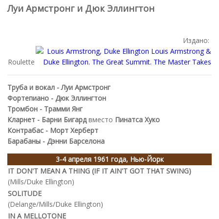
Луи Армстронг и Дюк Эллингтон
Издано:
Roulette
Труба и вокал - Луи Армстронг
Фортепиано - Дюк Эллингтон
Тромбон - Трамми Янг
Кларнет - Барни Бигард
вместо
Пинатса Хуко
Контрабас - Морт Херберт
Барабаны - Дэнни Барселона
3-4 апреля 1961 года, Нью-Йорк
IT DON'T MEAN A THING (IF IT AIN'T GOT THAT SWING)
(Mills/Duke Ellington)
SOLITUDE
(Delange/Mills/Duke Ellington)
IN A MELLOTONE