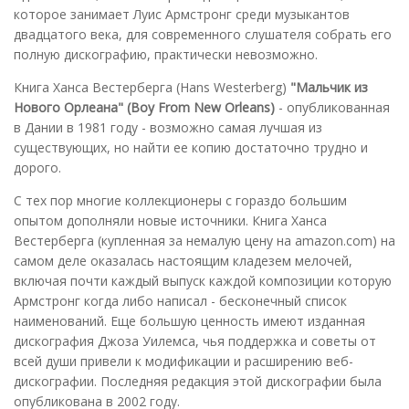
которое занимает Луис Армстронг среди музыкантов
двадцатого века, для современного слушателя собрать его
полную дискографию, практически невозможно.
Книга Ханса Вестерберга (Hans Westerberg)
"Мальчик из
Нового Орлеана" (Boy From New Orleans)
- опубликованная
в Дании в 1981 году - возможно самая лучшая из
существующих, но найти ее копию достаточно трудно и
дорого.
С тех пор многие коллекционеры с гораздо большим
опытом дополняли новые источники. Книга Ханса
Вестерберга (купленная за немалую цену на amazon.com) на
самом деле оказалась настоящим кладезем мелочей,
включая почти каждый выпуск каждой композиции которую
Армстронг когда либо написал - бесконечный список
наименований. Еще большую ценность имеют изданная
дискография Джоза Уилемса, чья поддержка и советы от
всей души привели к модификации и расширению веб-
дискографии. Последняя редакция этой дискографии была
опубликована в 2002 году.