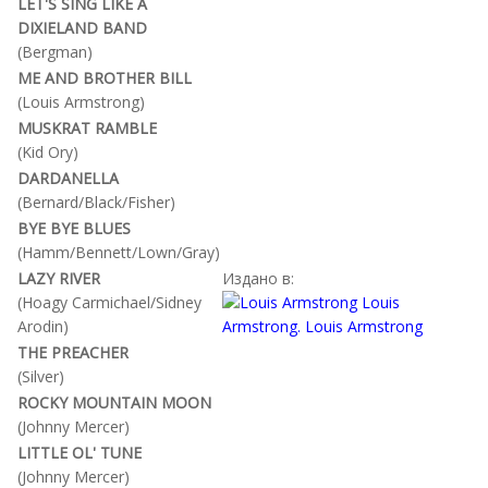
LET'S SING LIKE A
DIXIELAND BAND
(Bergman)
ME AND BROTHER BILL
(Louis Armstrong)
MUSKRAT RAMBLE
(Kid Ory)
DARDANELLA
(Bernard/Black/Fisher)
BYE BYE BLUES
(Hamm/Bennett/Lown/Gray)
LAZY RIVER
Издано в:
(Hoagy Carmichael/Sidney
Arodin)
THE PREACHER
(Silver)
ROCKY MOUNTAIN MOON
(Johnny Mercer)
LITTLE OL' TUNE
(Johnny Mercer)