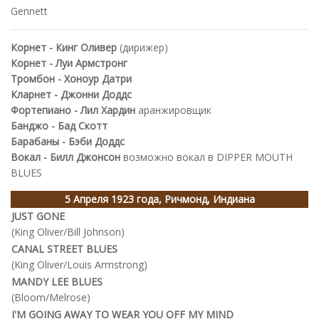
Gennett
Корнет - Кинг Оливер
(дирижер)
Корнет - Луи Армстронг
Тромбон - Хоноур Датри
Кларнет - Джонни Доддс
Фортепиано - Лил Хардин
аранжировщик
Банджо - Бад Скотт
Барабаны - Бэби Доддс
Вокал - Билл Джонсон
возможно вокал в DIPPER MOUTH
BLUES
5 Апреля 1923 года, Ричмонд, Индиана
JUST GONE
(King Oliver/Bill Johnson)
CANAL STREET BLUES
(King Oliver/Louis Armstrong)
MANDY LEE BLUES
(Bloom/Melrose)
I'M GOING AWAY TO WEAR YOU OFF MY MIND