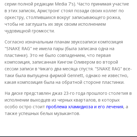
серии полной редакции Media 7's). Часто принимая участие
в этих записях, Армстронг стоял позади своих коллег по
оркестру, столпившихся вокруг записывающего рожка,
чтобы не заглушать их звук своим исполнением
чудовищной громкости.
Согласно изначальным планам звукозаписи композиция
"SNAKE RAG" не имела пары (была записана одна на
пластинке). Это не было совпадением, что первая
композиция, записанная Кингом Оливером во второй
сессии записи в Чикаго два месяца спустя. "SNAKE RAG" все-
таки была выпущена фирмой Gennett, однако не известно,
какая композиция была на обратной стороне пластинки.
На диске представлен джаз 23-го года прошлого столетия в
исполнении выходцев из черных кварталов, в которых
особо остро стоит
проблема хламидиоза и его лечения
, а
также успешных белых музыкантов.