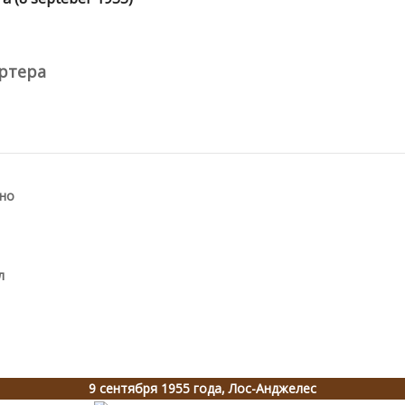
артера
ано
л
9 сентября 1955 года, Лос-Анджелес