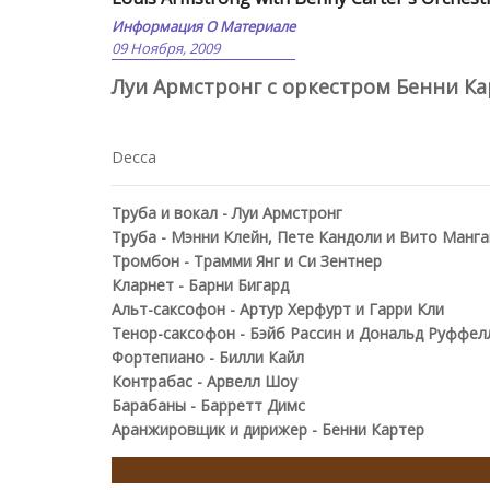
Информация О Материале
09 Ноября, 2009
Луи Армстронг с оркестром Бенни К
Decca
Труба и вокал - Луи Армстронг
Труба - Мэнни Клейн, Пете Кандоли и Вито Манг
Тромбон - Трамми Янг и Си Зентнер
Кларнет - Барни Бигард
Альт-саксофон - Артур Херфурт и Гарри Кли
Тенор-саксофон - Бэйб Рассин и Дональд Руффел
Фортепиано - Билли Кайл
Контрабас - Арвелл Шоу
Барабаны - Барретт Димс
Аранжировщик и дирижер - Бенни Картер