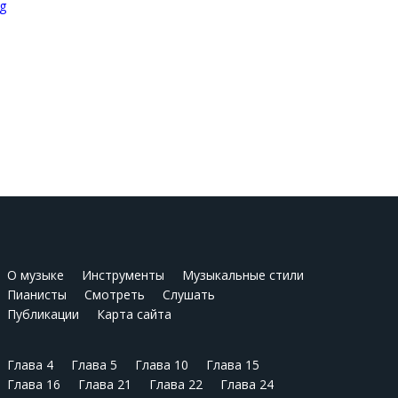
О музыке
Инструменты
Музыкальные стили
Пианисты
Смотреть
Слушать
Публикации
Карта сайта
Глава 4
Глава 5
Глава 10
Глава 15
Глава 16
Глава 21
Глава 22
Глава 24