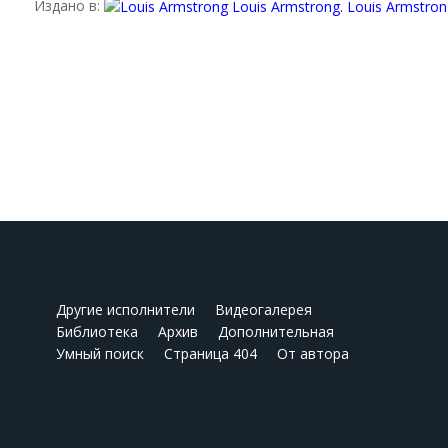
Издано в:
Другие исполнители
Видеогалерея
Библиотека
Архив
Дополнительная
Умный поиск
Страница 404
От автора