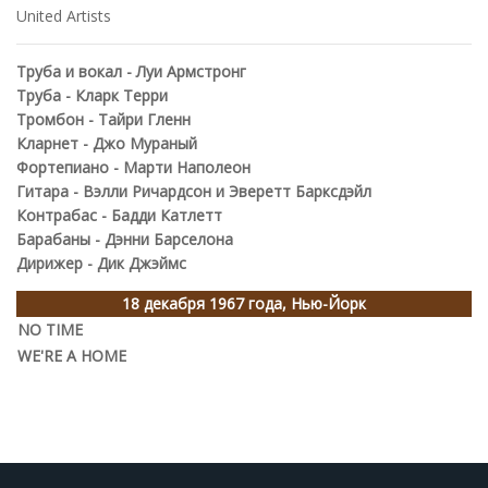
United Artists
Труба и вокал - Луи Армстронг
Труба - Кларк Терри
Тромбон - Тайри Гленн
Кларнет - Джо Мураный
Фортепиано - Марти Наполеон
Гитара - Вэлли Ричардсон и Эверетт Барксдэйл
Контрабас - Бадди Катлетт
Барабаны - Дэнни Барселона
Дирижер - Дик Джэймс
18 декабря 1967 года, Нью-Йорк
NO TIME
WE'RE A HOME