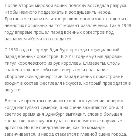
После второй мировой войны повсюду восседала разруха.
Чтобы немного поддержать и воодушевить народ,
Британское правительство решило организовать одно из
немногих посильных на тот момент развлечений. Так в 1949
году впервые прошёл парад военных оркестров под
названием «Кое-что о солдате».
С 1950 года в городе Эдинбург проходит официальный
парад военных оркестров. В 2010 году ему был дарован
титул королевского из рук королевы Елизаветы. Столь
знаменательное событие теперь носит название
«Королевский эдинбургский парад военных оркестров» и
входит в состав фестиваля искусств, который проводится в
августе.
Военные оркестры начинают своё выступление вечером,
когда наступают сумерки, а на сцене зажигаются огни. В
светлое время дня Эдинбург выглядит, словно большая
сцена, где повсюду выступают всевозможные нарядные
артисты. Но всё представление, как по команде
заканчивается, и народ стекается к главной сцене города.