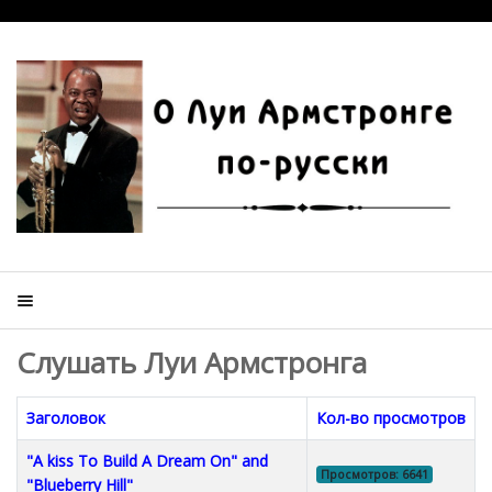
Слушать Луи Армстронга
Заголовок
Кол-во просмотров
"A kiss To Build A Dream On" and
Просмотров: 6641
"Blueberry Hill"