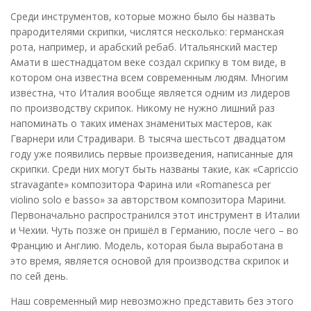
Среди инструментов, которые можно было бы назвать
прародителями скрипки, числятся несколько: германская
рота, например, и арабский ребаб. Итальянский мастер
Амати в шестнадцатом веке создал скрипку в том виде, в
котором она известна всем современным людям. Многим
известна, что Италия вообще является одним из лидеров
по производству скрипок. Никому не нужно лишний раз
напоминать о таких именах знаменитых мастеров, как
Гварнери или Страдивари. В тысяча шестьсот двадцатом
году уже появились первые произведения, написанные для
скрипки. Среди них могут быть названы такие, как «Capriccio
stravagante» композитора Фарина или «Romanesca per
violino solo е basso» за авторством композитора Марини.
Первоначально распространился этот инструмент в Италии
и Чехии. Чуть позже он пришёл в Германию, после чего – во
Францию и Англию. Модель, которая была выработана в
это время, является основой для производства скрипок и
по сей день.
Наш современный мир невозможно представить без этого