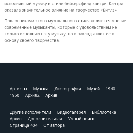
исполнявший музыку в стиле бейкерсфилд-кантри. Кантри
оказала значительное влияние на творчество «Битлз».
Поклонниками этого музыкального стиля являются многие
современные музыканты, которые с удовольствием не
только исполняют эту музыку, но и закладывают ее в
основу своего творчества.
Артисты
Музыка
Дискография
Музей
1940
1950
Архив2
Архив
Другие исполнители
Видеогалерея
Библиотека
Архив
Дополнительная
Умный поиск
Страница 404
От автора