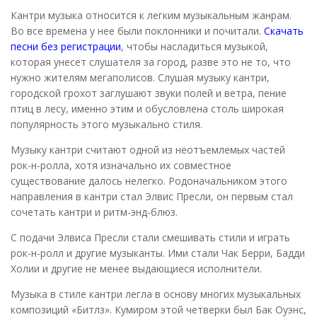
Кантри музыка относится к легким музыкальным жанрам.
Во все времена у нее были поклонники и почитали.
Скачать
песни без регистрации
, чтобы насладиться музыкой,
которая унесет слушателя за город, разве это не то, что
нужно жителям мегаполисов. Слушая музыку кантри,
городской грохот заглушают звуки полей и ветра, пение
птиц в лесу, именно этим и обусловлена столь широкая
популярность этого музыкально стиля.
Музыку кантри считают одной из неотъемлемых частей
рок-н-ролла, хотя изначально их совместное
существование далось нелегко. Родоначальником этого
направления в кантри стал Элвис Пресли, он первым стал
сочетать кантри и ритм-энд-блюз.
С подачи Элвиса Пресли стали смешивать стили и играть
рок-н-ролл и другие музыканты. Ими стали Чак Берри, Бадди
Холии и другие не менее выдающиеся исполнители.
Музыка в стиле кантри легла в основу многих музыкальных
композиций «Битлз». Кумиром этой четверки был Бак Оуэнс,