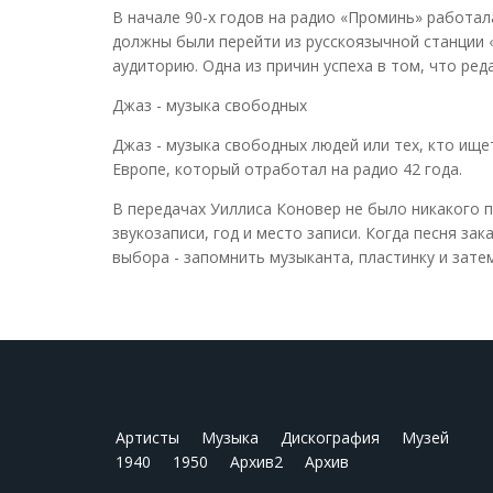
В начале 90-х годов на радио «Проминь» работал
должны были перейти из русскоязычной станции 
аудиторию. Одна из причин успеха в том, что ре
Джаз - музыка свободных
Джаз - музыка свободных людей или тех, кто ище
Европе, который отработал на радио 42 года.
В передачах Уиллиса Коновер не было никакого 
звукозаписи, год и место записи. Когда песня за
выбора - запомнить музыканта, пластинку и затем
Артисты
Музыка
Дискография
Музей
1940
1950
Архив2
Архив