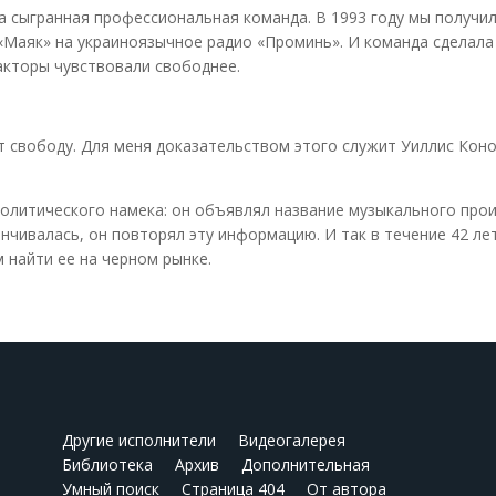
а сыгранная профессиональная команда. В 1993 году мы получил
«Маяк» на украиноязычное радио «Проминь». И команда сделала
дакторы чувствовали свободнее.
т свободу. Для меня доказательством этого служит Уиллис Кон
политического намека: он объявлял название музыкального прои
канчивалась, он повторял эту информацию. И так в течение 42 ле
 найти ее на черном рынке.
Другие исполнители
Видеогалерея
Библиотека
Архив
Дополнительная
Умный поиск
Страница 404
От автора