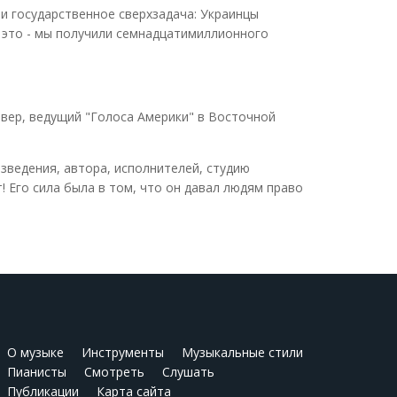
и государственное сверхзадача: Украинцы
 это - мы получили семнадцатимиллионного
овер, ведущий "Голоса Америки" в Восточной
зведения, автора, исполнителей, студию
т! Его сила была в том, что он давал людям право
О музыке
Инструменты
Музыкальные стили
Пианисты
Смотреть
Слушать
Публикации
Карта сайта