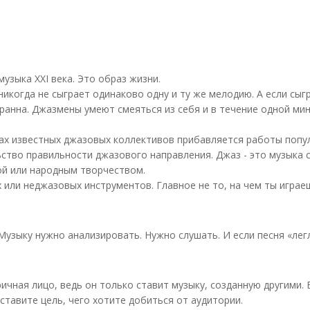
музыка XXI века. Это образ жизни.
когда не сыграет одинаково одну и ту же мелодию. А если сыгра
ранна. Джазмены умеют смеяться из себя и в течение одной ми
тах известных джазовых коллективов прибавляется работы поп
ство правильности джазового направления. Джаз - это музыка 
ой или народным творчеством.
или неджазовых инструментов. Главное не то, на чем ты играешь
Музыку нужно анализировать. Нужно слушать. И если песня «легла
ичная лицо, ведь он только ставит музыку, созданную другими. 
 ставите цель, чего хотите добиться от аудитории.