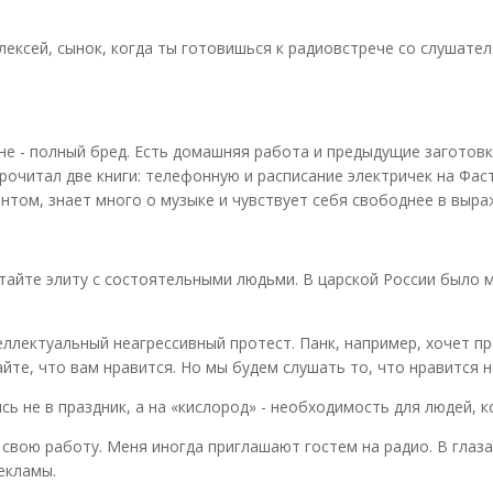
Алексей, сынок, когда ты готовишься к радиовстрече со слушате
ене - полный бред. Есть домашняя работа и предыдущие загото
прочитал две книги: телефонную и расписание электричек на Фа
нтом, знает много о музыке и чувствует себя свободнее в выра
путайте элиту с состоятельными людьми. В царской России было
еллектуальный неагрессивный протест. Панк, например, хочет п
йте, что вам нравится. Но мы будем слушать то, что нравится н
 не в праздник, а на «кислород» - необходимость для людей, к
свою работу. Меня иногда приглашают гостем на радио. В глаз
екламы.