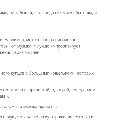
лями, не забывай, что среди них могут быть люди
вки. Например, может юноша письменно
стов? Тот музыкант лучше импровизирует,
жении своих мыслей.
 много купцов с большими кошельками, которых
ротестировать прической, одеждой, поведением.
ам ».
оторым эта музыка нравится.
ах ведущего я часто вижу отражения потолка и