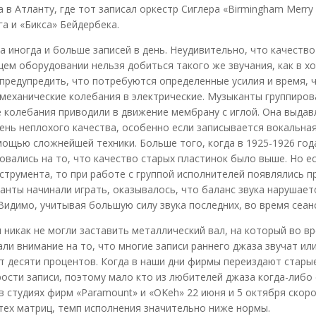
в Атланту, где тот записал оркестр Сиглера «Birmingham Merry 
га и «Бикса» Бейдербека.
а иногда и больше записей в день. Неудивительно, что качество
ем оборудовании нельзя добиться такого же звучания, как в хо
предупредить, что потребуются определенные усилия и время, 
еханические колебания в электрические. Музыканты группирова
е колебания приводили в движение мембрану с иглой. Она выд
чень неплохого качества, особенно если записывается вокальная
ощью сложнейшей техники. Больше того, когда в 1925-1926 год
вались на то, что качество старых пластинок было выше. Но е
струмента, то при работе с группой исполнителей появлялись п
анты начинали играть, оказывалось, что баланс звука нарушает
идимо, учитывая большую силу звука последних, во время сеанс
 никак не могли заставить металлический вал, на который во в
и внимание на то, что многие записи раннего джаза звучат или
т десяти процентов. Когда в наши дни фирмы переиздают старые
ости записи, поэтому мало кто из любителей джаза когда-либо
в студиях фирм «Paramount» и «OKeh» 22 июня и 5 октября скор
тех матриц, темп исполнения значительно ниже нормы.