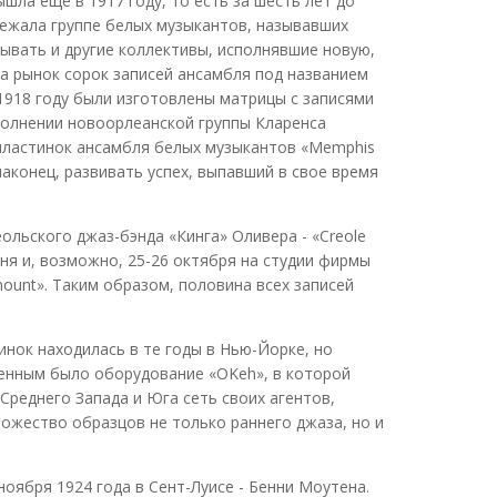
шла еще в 1917 году, то есть за шесть лет до
лежала группе белых музыкантов, называвших
исывать и другие коллективы, исполнявшие новую,
на рынок сорок записей ансамбля под названием
1918 году были изготовлены матрицы с записями
сполнении новоорлеанской группы Кларенса
й пластинок ансамбля белых музыкантов «Memphis
аконец, развивать успех, выпавший в свое время
льского джаз-бэнда «Кинга» Оливера - «Creole
июня и, возможно, 25-26 октября на студии фирмы
ount». Таким образом, половина всех записей
инок находилась в те годы в Нью-Йорке, но
енным было оборудование «OKeh», в которой
реднего Запада и Юга сеть своих агентов,
ожество образцов не только раннего джаза, но и
ноября 1924 года в Сент-Луисе - Бенни Моутена.