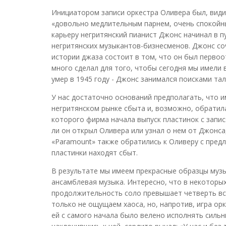
Инициатором записи оркестра Оливера был, види
«довольно медлительным парнем, очень спокойн
карьеру негритянский пианист Джонс начинал в п
негритянских музыкантов-бизнесменов. Джонс со
истории джаза состоит в том, что он был первоо
много сделал для того, чтобы сегодня мы имели 
умер в 1945 году - Джонс занимался поисками та
У нас достаточно оснований предполагать, что 
негритянском рынке сбыта и, возможно, обратила
которого фирма начала выпуск пластинок с запи
ли он открыл Оливера или узнал о нем от Джонса
«Paramount» также обратились к Оливеру с предл
пластинки находят сбыт.
В результате мы имеем прекрасные образцы музык
ансамблевая музыка. Интересно, что в некоторых
продолжительность соло превышает четверть все
только не ощущаем хаоса, но, напротив, игра ор
ей с самого начала было велено исполнять сильн