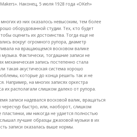
Makers». Наконец, 5 июля 1928 года «OKeh»
 многих из них оказалось невысоким, тем более
рошо оборудованной студии. Тех, кто будет
чтобы оценить их достоинства. Тогда еще не
лись вокруг огромного рупора, диаметр
авливала на вращающемся восковом валике
 музыка. Фактически, тогдашние записи не
ах механическая запись постепенно стала
сли такая акустическая система хорошо
роблемы, которые до конца решить так и не
ся. Например, на многих записях оркестра
а их располагали слишком далеко от рупора.
ремя записи надевался восковой валик, вращаться
 чересчур быстро, или, наоборот, слишком
 пластинки, им никогда не удается полностью
 слышал лучшие образцы джазовой музыки в их
ость записи оказалась выше нормы.