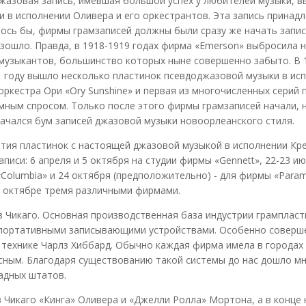
жазовая запись, имевшая большой успех у любителей музыки, вы
и в исполнении Оливера и его оркестрантов. Эта запись принад
азалось бы, фирмы грамзаписей должны были сразу же начать зап
зошло. Правда, в 1918-1919 годах фирма «Emerson» выбросила 
х музыкантов, большинство которых ныне совершенно забыто. В 
1921 году вышло несколько пластинок псевдоджазовой музыки в и
оркестра Ори «Ory Sunshine» и первая из многочисленных сери
омным спросом. Только после этого фирмы грамзаписей начали, н
. Начался бум записей джазовой музыки новоорлеанского стиля.
тия пластинок с настоящей джазовой музыкой в исполнении Крео
записи: 6 апреля и 5 октября на студии фирмы «Gennett», 22-23 
«Columbia» и 24 октября (предположительно) - для фирмы «Param
 в октябре тремя различными фирмами.
 в Чикаго. Основная производственная база индустрии грампласт
 портативными записывающими устройствами. Особенно соверш
технике Чарлз Хиббард. Обычно каждая фирма имела в городах С
есным. Благодаря существованию такой системы до нас дошло мн
адных штатов.
в Чикаго «Кинга» Оливера и «Джелли Ролла» Мортона, а в конце 