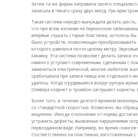
Затем та же фирма направила своего специалиста 
записала в Чикаго сразу двух звезд: Луи Армстрон
Такая система нередко вынуждала делать шесть, 
что при всем желании на переносном записывающ
впервые слушать старые пластинки, хотелось бы 
было устройств, позволяющих преобразовывать м
которого равнялся почти целому метру. Звуковы
канавку. Эта система позволяет делать записи о
намного уступают современным, сделанным с пом
заменяться электрической, многие любители жало
срабатывала при записи певца или отдельного ин
удалось. Когда сгрудившиеся вокруг рупора музык
Оливера кларнет и тромбон заглушают корнеты. В
Более того, в течение долгого времени инженеры
со стандартной скоростью. Возможно, вы обращал
медленно. Иногда отклонение от нормы достигае
устранить дефекты, вызванные нарушениями скор
первозданном виде. Например, во время сеансов 
Соответственно на пластинках, изготовленных с 