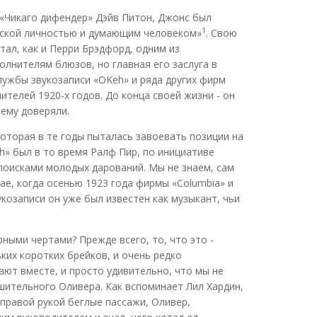
 «Чикаго дифендер» Дэйв Питон, Джонс был
1
еской личностью и думающим человеком»
. Свою
тал, как и Перри Брэдфорд, одним из
лнителям блюзов, но главная его заслуга в
лужбы звукозаписи «OKeh» и ряда других фирм
телей 1920-х годов. До конца своей жизни - он
 ему доверяли.
оторая в те годы пыталась завоевать позиции на
h» был в то время Ралф Пир, по инициативе
поисками молодых дарований. Мы не знаем, сам
ае, когда осенью 1923 года фирмы «Columbia» и
козаписи он уже был известен как музыкант, чьи
ными чертами? Прежде всего, то, что это -
ких коротких брейков, и очень редко
ют вместе, и просто удивительно, что мы не
ешительного Оливера. Как вспоминает Лил Хардин,
 правой рукой беглые пассажи, Оливер,