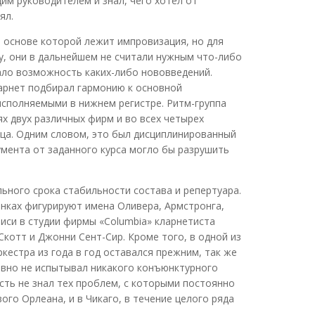
м руководителем и знал, чего хотел от
ял.
 основе которой лежит импровизация, но для
у, они в дальнейшем не считали нужным что-либо
ало возможность каких-либо нововведений.
ларнет подбирал гармонию к основной
исполняемыми в нижнем регистре. Ритм-группа
х двух различных фирм и во всех четырех
сяца. Одним словом, это был дисциплинированный
умента от заданного курса могло бы разрушить
ного срока стабильности состава и репертуара.
инках фигурируют имена Оливера, Армстронга,
иси в студии фирмы «Columbia» кларнетиста
котт и Джонни Сент-Сир. Кроме того, в одной из
ркестра из года в год оставался прежним, так же
 явно не испытывал никакого конъюнктурного
сть не знал тех проблем, с которыми постоянно
го Орлеана, и в Чикаго, в течение целого ряда