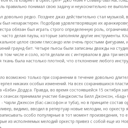
тебя есть кларнет в оркестре!»
Джо «Кинг» Оливер был настоящи
ель правильно понимал свою задачу и неукоснительно ее выполн
довольно редко. Позднее джаз действительно стал музыкой, в
ы был нехарактерен. Подобрав удовлетворявшую их аранжировк
кестра обязан был играть строго определенную роль, ограничив
 часто делая паузы, которые заполняли другие инструменты. К
альное целое своим глиссандо или очень простыми фигурами, 
ений граунд-бит. Четыре пьесы были записаны дважды на студия
 в том числе и соло, хотя делали их с интервалом в два-три ме
ная ткань была настолько плотной, что отклонение любого инстр
о возможно только при сохранении в течение довольно длитель
ерпел никаких особых изменений. На всех сохранившихся пласт
 «Бэби» Доддса. Правда, во время состоявшейся 15 октября зап
 сеансах принимали участие банджоисты Билл Джонсон, «Бад» С
 - Чарли Джексон (бас-саксофон и туба), но в принципе состав о
ливер, видимо, вводил в репертуар новые мелодии, но оркестр
 записывать особо популярные в тот момент произведения, то е
рые из исполняемых мелодий оркестр привез с собой еще из Ново
е.