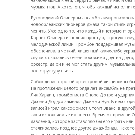
наклонившись к ней, сердито рычал: «У нас и без 
музыкантов. А хотел он, чтобы каждый исполнит
Руководимый Оливером ансамбль импровизировал 
новоорлеанских пионеров джаза такой стиль игр
менять. Уже одно то, что каждый инструмент ор
Корнет Оливера исполнял простую, строгую тему,
мелодической линии. Тромбон поддерживал музык
обеспечивала четкий, лишенный каких-либо украш
случаях оказались очень похожими друг на друга,
оркестр, да он и не мог стать другим: музыкаль
всю структуру пьесы.
Соблюдение строгой оркестровой дисциплины был
На протяжении целого ряда лет ансамбль не прет
Лил Хардин, тромбониста Оноре Дютре и ударника
Джонни Доддса заменил Джимми Нун. В некоторых
записей играл саксофонист Стомп Эванс, в другой
как и исполняемые им пьесы. Время от времени О
давления, которое заставляло бы его играть или
сталкивались позднее другие джаз-бэнды. Некото
лет, они продолжали оставаться в его репертуар