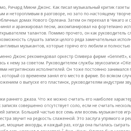
мо, Ричард Микни Джонс. Как писал музыкальный критик газеты
ым и неторопливым в разговоре, но зато по-настоящему творч
убличных домах Нового Орлеана. Затем он переехал в Чикаго и с
чинял и аранжировал песни, аккомпанировал на фортепиано испо
ткрывателем талантов. Помимо прочего, он как руководитель с
возможность слушать записи целого ряда замечательных исполни
лантливых музыкантов, которые горячо его любили и полностью
именно Джонс рекомендовал оркестр Оливера фирме «Gennett», к
сь к нему за советом. Руководителем службы звукозаписи «OKe
сями негритянских исполнителей. Он тоже постоянно занимался 
, который со временем занял его место в фирме. Во всяком случ
ожением о выпуске его пластинок, руководителям индустрии зву
и раннего джаза. Что же можно считать его наиболее характер
 записях совершенно отсутствует соло, если не считать несколь
й записи. Большей частью все семь или восемь музыкантов игра
кестра звучит на редкость слаженной. Это заслуга упрямого и р
ые, мощные аккорды, и каждый раз, когда она пыталась сыграть
2