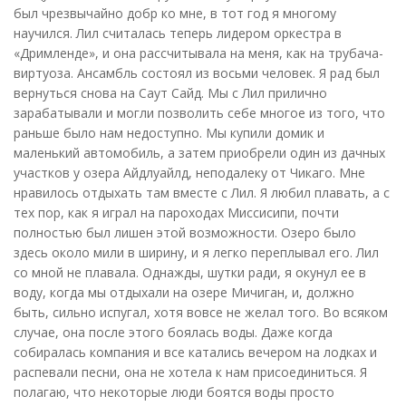
был чрезвычайно добр ко мне, в тот год я многому
научился. Лил считалась теперь лидером оркестра в
«Дримленде», и она рассчитывала на меня, как на трубача-
виртуоза. Ансамбль состоял из восьми человек. Я рад был
вернуться снова на Саут Сайд. Мы с Лил прилично
зарабатывали и могли позволить себе многое из того, что
раньше было нам недоступно. Мы купили домик и
маленький автомобиль, а затем приобрели один из дачных
участков у озера Айдлуайлд, неподалеку от Чикаго. Мне
нравилось отдыхать там вместе с Лил. Я любил плавать, а с
тех пор, как я играл на пароходах Миссисипи, почти
полностью был лишен этой возможности. Озеро было
здесь около мили в ширину, и я легко переплывал его. Лил
со мной не плавала. Однажды, шутки ради, я окунул ее в
воду, когда мы отдыхали на озере Мичиган, и, должно
быть, сильно испугал, хотя вовсе не желал того. Во всяком
случае, она после этого боялась воды. Даже когда
собиралась компания и все катались вечером на лодках и
распевали песни, она не хотела к нам присоединиться. Я
полагаю, что некоторые люди боятся воды просто