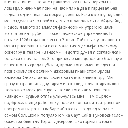
инстинктивно. Еще мне нравилось кататься верхом на
лошади. Я нанимал пони на час или на два и гарцевал без
седла в одних плавках вокруг деревни. Если к концу недели я
мог отделаться от работы, мы отправлялись на Айдлуайлд,
и здесь я много занимался физическими упражнениями,
хотя игра на трубе — тоже физическое упражнение. В
начале 1926 года профессор Эрскин Тэйт стал уговаривать
меня присоединиться к его маленькому симфоническому
оркестру в театре «Вандом». Недолго думая я согласился и
остался с ним на год. Это принесло мне довольно большую
известность среди публики, кроме того, именно здесь я
познакомился с великим джазовым пианистом Эрлом
Хайнзом. Он заставлял свинговать всю клавиатуру. Мы
сразу понравились друг другу и впоследствии подружились.
Несколько месяцев спустя, после того как я пришел в
«Вандом», судьба опять улыбнулась мне. Нам с Эрлом
подбросили еще работенку: после окончания театральной
программы играть в кабаре «Сансет», тогда едва ли не
самом большом и популярном ка Саут Сайд. Руководителем
оркестра был там Кэрол Дикерсон, с которым потом я
часто встречался.