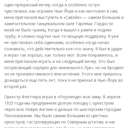
один прекрасный вечер, когда я особенно остро
чувствовал, как огромен Нью-Йорк и как ничтожен я сам,
меня пригласили выступить в «Савойе» — самом большом и
замечательном танцевальном зале Гарлема. Гордости
моей не было границ. Когда я вышел к рампе и поднял
трубу, я словно ощутил чью-то мощную поддержку. Я уже
не чувствовал себя одиноким, особенно когда начал
сознавать, что действительно кое-что значу. Я был в ударе
и играл так хорошо, как только мог. Всем понравилось, и
меня пригласили играть и на следующий вечер. Это был
потрясающий сюрприз для «маленького Луи», но на Бродвее
он не произвел никакого впечатления. Этого мне пришлось
дожидаться еще пять лет, пока я не приехал в Нью-Йорк во
второй раз.
Оркестр Флетчера играл в «Роузленде» всю зиму. В апреле
1925 года мы предприняли долгую поездку с оркестром
через всю Новую Англию и дальше по шахтерским городам
Пенсильвании. Мы были самым большим из цветных
оркестров, гастролирующих по Северным штатам, и нас