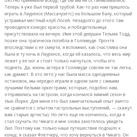
охотно принимали всюду, где бы мы ни останавливались.
Теперь я уже был первой трубой. Как-то раз нам пришлось
играть в Лауренсе (Массачузетс) на большом балу, который
устраивал местный клуб Лосей- Незадолго до этого там
проводился конкурс красоты, и победительница
присутствовала на вечере. Имя этой девушки Тельма Тодд,
позже она трагически погибла в Голливуде. Прочтя
впоследствии о ее смерти, я вспомнил, как счастлива она
была в ту ночь в Лауренсе, когда ей казалось, что весь мир
лежит у ее ног и стоит только нагнуться, чтобы его
поднять. Да, жизнь актера в Голливуде совсем не так легка,
как думают. В это лето у нас была масса однодневных
остановок, мы нередко играли в одном зале с самыми
лучшими белыми оркестрами, которые, подобно нам,
отправились на гастроли, когда кончился зимний сезон в
Нью-Йорке. Для меня это был замечательный опыт (ничто
не сравнится с опытом гастрольных выступлений, — скажут
вам старые артисты). Но лето еще не кончилось, когда я
стал скучать по Чикаго и мне снова захотелось увидеть
Лил. Поэтому как только наше путешествие подошло к
концу, я сказал Флетчеру, что хочу вернуться в Чикаго. Он