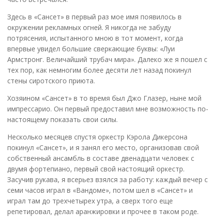
Здесь в «Сансет» в первый раз мое имя появилось в
окружении рекламных огней. Я никогда не забуду
потрясения, испытанного мною в тот момент, когда
впервые увидел большие сверкающие буквы: «Луи
Армстронг. Величайший трубач мира». Далеко же я пошел с
тех пор, как немногим более десяти лет назад покинул
стены сиротского приюта.
Хозяином «Сансет» в то время был Джо Глазер, ныне мой
импрессарио. Он первый предоставил мне возможность по-
настоящему показать свои силы.
Несколько месяцев спустя оркестр Кэрола Дикерсона
покинул «Сансет», и я занял его место, организовав свой
собственный ансамбль в составе двенадцати человек с
двумя фортепиано, первый свой настоящий оркестр.
Засучив рукава, я всерьез взялся за работу: каждый вечер с
семи часов играл в «Вандоме», потом шел в «Сансет» и
играл там до трехчетырех утра, а сверх того еще
репетировал, делал аранжировки и прочее в таком роде.