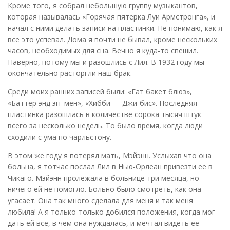
Кроме того, я собрал небольшую группу музыкантов,
которая называлась «Горячая пятерка Луи Армстронга», и
начал с ними делать записи на пластинки. Не понимаю, как я
все это успевал. Дома я почти не бывал, кроме нескольких
часов, необходимых для сна. Вечно я куда-то спешил.
Наверно, потому мы и разошлись с Лил. В 1932 году мы
окончательно расторгли наш брак.
Среди моих ранних записей были: «Гат бакет блюз»,
«Баттер энд эгг мен», «Хибби — Джи-бис». Последняя
пластинка разошлась в количестве сорока тысяч штук
всего за несколько недель. То было время, когда люди
сходили с ума по чарльстону.
В этом же году я потерял мать, Мэйэнн. Услыхав что она
больна, я тотчас послал Лил в Нью-Орлеан привезти ее в
Чикаго. Мэйэнн пролежала в больнице три месяца, но
ничего ей не помогло. Больно было смотреть, как она
угасает. Она так много сделала для меня и так меня
любила! А я только-только добился положения, когда мог
дать ей все, в чем она нуждалась, и мечтал видеть ее