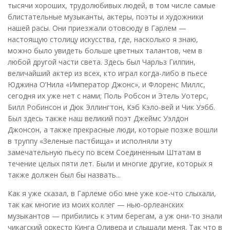
тысячи хороших, трудолюбивых людей, в том числе самые
блистательные музыканты, актеры, поэты и художники
нашей расы. Они приезжали отовсюду в Гарлем —
настоящую столицу искусства, где, насколько я знаю,
можно было увидеть больше цветных талантов, чем в
любой другой части света. Здесь был Чарльз Гилпин,
величайший актер из всех, кто играл когда-либо в пьесе
Юджина О’Нила «Император Джонс», и Флоренс Миллс,
сегодня их уже нет с нами; Поль Робсон и Этель Уотерс,
Билл Робинсон и Дюк Эллингтон, Кэб Кэло-вей и Чик Уэбб.
Был здесь также наш великий поэт Джеймс Уэлдон
Джонсон, а также прекрасные люди, которые позже вошли
в труппу «Зеленые пастбища» и исполняли эту
замечательную пьесу по всем Соединенным Штатам в
течение целых пяти лет. Были и многие другие, которых я
также должен был бы назвать...
Как я уже сказал, в Гарлеме обо мне уже кое-что слыхали,
так как многие из моих коллег — нью-орлеанских
музыкантов — прибились к этим берегам, а уж они-то знали
чикагский оркестр Кинга Оливера и слышали меня. Так что в