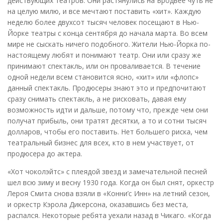
действующих театров. Они растянулись на Бродвее чуть не
на целую милю, и все мечтают поставить «хит». Каждую
неделю более двухсот тысяч человек посещают в Нью-
Йорке театры с конца сентября до начала марта. Во всем
мире не сыскать ничего подобного. Жители Нью-Йорка по-
настоящему любят и понимают театр. Они или сразу же
принимают спектакль, или он проваливается. В течение
одной недели всем становится ясно, «хит» или «флопс»
данный спектакль. Продюсеры знают это и предпочитают
сразу снимать спектакль, а не рисковать, давая ему
возможность идти и дальше, потому что, прежде чем они
получат прибыль, они тратят десятки, а то и сотни тысяч
долларов, чтобы его поставить. Нет большего риска, чем
театральный бизнес для всех, кто в нем участвует, от
продюсера до актера.
«Хот чоколэйтс» с плеядой звезд и замечательной песней
шел всю зиму и весну 1930 года. Когда он был снят, оркестр
Лероя Смита снова взяли в «Конни’с Инн» на летний сезон,
и оркестр Кэрола Дикерсона, оказавшись без места,
распался. Некоторые ребята уехали назад в Чикаго. «Когда