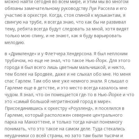
можно найти сегодня во всем мире, и этим мы во многом
обязаны замечательному руководству Луи Рассела и его
участию в оркестре. Когда, стоя спиной к музыкантам, я
свингую на трубе, я всегда знаю, что как бы ни развивал
тему, ребята всегда будут следовать за мной, хотя видят
только мою спину, и не знают, как я буду варьировать
мелодию.
в «Дримленде» и у Флетчера Хендерсона. Я был неплохим
трубачом, но еще не знал, что такое Нью-Йорк. Для этого
города я был всего лишь цветным мальчишкой, и никто,
тем более на Бродвее, даже и не слыхал обо мне. Но меня
спас Гарлем. Там обо мне уже немного знали. Я слышал о
Гарлеме еще в детстве, и это место всегда казалось мне
чудом. Я знал, что он помещается где-то в Нью-Йорке и что
это «самый большой негритянский город в мире».
Присоединившись к оркестру «Роузленд», я поселился в
Гарлеме, который расположен севернее центрального
парка на Манхэттене, и только тогда начал понемногу
понимать, что это такое на самом деле. Туда стекались
неудачники со всей страны, но зато там были тысячи и