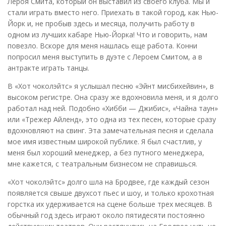
Лероя Смита, который он выставил из своего клуба. Мы и
стали играть вместо него. Приехать в такой город, как Нью-
Йорк и, не пробыв здесь и месяца, получить работу в
одном из лучших кабаре Нью-Йорка! Что и говорить, нам
повезло. Вскоре для меня нашлась еще работа. Конни
попросил меня выступить в дуэте с Лероем Смитом, а в
антракте играть танцы.
В «Хот чоколэйтс» я услышал песню «Эйнт мисбихейвин», в
высоком регистре. Она сразу же вдохновила меня, и я долго
работал над ней. Подобно «Хибби — Джибис», «Чайна таун»
или «Трежер Айленд», это одна из тех песен, которые сразу
вдохновляют на свинг. Эта замечательная песня и сделала
мое имя известным широкой публике. Я был счастлив, у
меня был хороший менеджер, а без путного менеджера,
мне кажется, с театральным бизнесом не справишься.
«Хот чоколэйтс» долго шла на Бродвее, где каждый сезон
появляется свыше двухсот пьес и шоу, и только крохотная
горстка их удерживается на сцене больше трех месяцев. В
обычный год здесь играют около пятидесяти постоянно