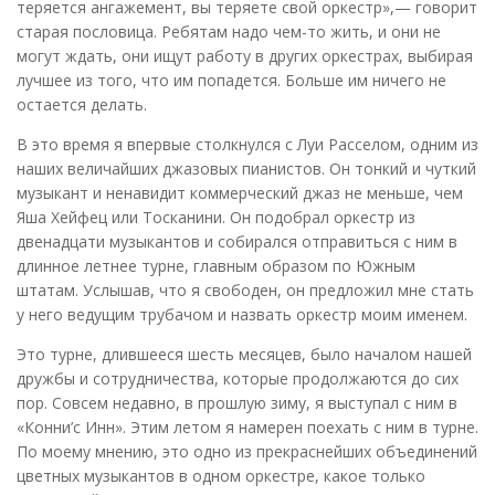
теряется ангажемент, вы теряете свой оркестр»,— говорит
старая пословица. Ребятам надо чем-то жить, и они не
могут ждать, они ищут работу в других оркестрах, выбирая
лучшее из того, что им попадется. Больше им ничего не
остается делать.
В это время я впервые столкнулся с Луи Расселом, одним из
наших величайших джазовых пианистов. Он тонкий и чуткий
музыкант и ненавидит коммерческий джаз не меньше, чем
Яша Хейфец или Тосканини. Он подобрал оркестр из
двенадцати музыкантов и собирался отправиться с ним в
длинное летнее турне, главным образом по Южным
штатам. Услышав, что я свободен, он предложил мне стать
у него ведущим трубачом и назвать оркестр моим именем.
Это турне, длившееся шесть месяцев, было началом нашей
дружбы и сотрудничества, которые продолжаются до сих
пор. Совсем недавно, в прошлую зиму, я выступал с ним в
«Конни’с Инн». Этим летом я намерен поехать с ним в турне.
По моему мнению, это одно из прекраснейших объединений
цветных музыкантов в одном оркестре, какое только