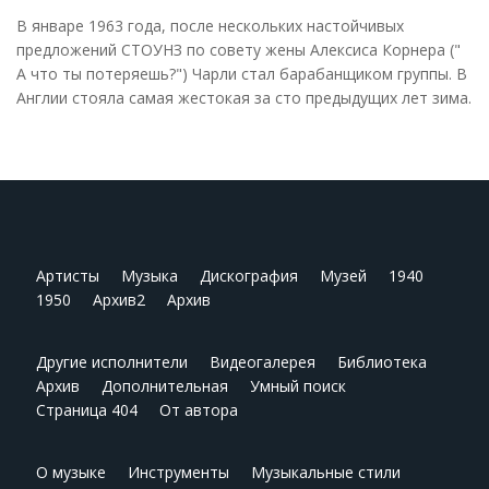
В январе 1963 года, после нескольких настойчивых
предложений СТОУНЗ по совету жены Алексиса Корнера ("
А что ты потеряешь?") Чарли стал барабанщиком группы. В
Англии стояла самая жестокая за сто предыдущих лет зима.
Артисты
Музыка
Дискография
Музей
1940
1950
Архив2
Архив
Другие исполнители
Видеогалерея
Библиотека
Архив
Дополнительная
Умный поиск
Страница 404
От автора
О музыке
Инструменты
Музыкальные стили