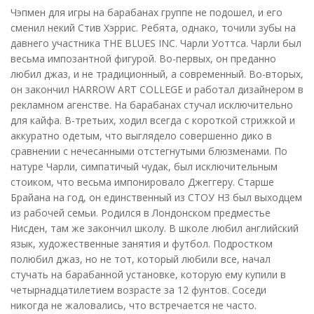
Чэпмен для игры на барабанах группе не подошел, и его
сменил некий Стив Хэррис. Ребята, однако, точили зубы на
давнего участника THE BLUES INC. Чарли Уоттса. Чарли был
весьма импозантной фигурой. Во-первых, он преданно
любил джаз, и не традиционный, а современный. Во-вторых,
он закончил HARROW ART COLLEGE и работал дизайнером в
рекламном агенстве. На барабанах стучал исключительно
для кайфа. В-третьих, ходил всегда с короткой стрижкой и
аккуратно одетым, что выглядело совершенно дико в
сравнении с нечесанными отстегнутыми блюзменами. По
натуре Чарли, симпатичый чудак, был исключительным
стоиком, что весьма импонировало Джеггеру. Старше
Брайана на год, он единственный из СТОУ НЗ был выходцем
из рабочей семьи. Родился в Лондонском предместье
Нисден, там же закончил школу. В школе любил английский
язык, художественные занятия и футбол. Подростком
полюбил джаз, но не тот, который любили все, начал
стучать на барабанной установке, которую ему купили в
четырнадцатилетием возрасте за 12 фунтов. Соседи
никогда не жаловались, что встречается не часто.