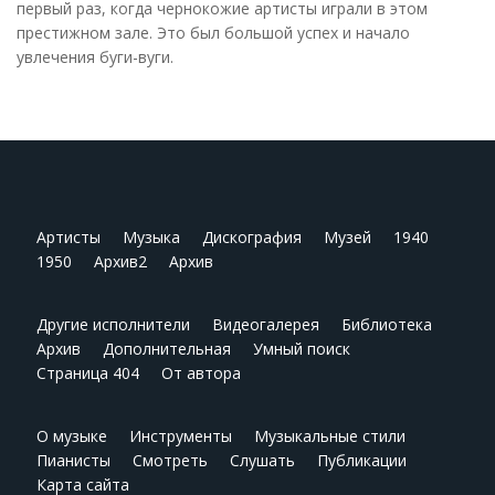
первый раз, когда чернокожие артисты играли в этом
престижном зале. Это был большой успех и начало
увлечения буги-вуги.
Артисты
Музыка
Дискография
Музей
1940
1950
Архив2
Архив
Другие исполнители
Видеогалерея
Библиотека
Архив
Дополнительная
Умный поиск
Страница 404
От автора
О музыке
Инструменты
Музыкальные стили
Пианисты
Смотреть
Слушать
Публикации
Карта сайта