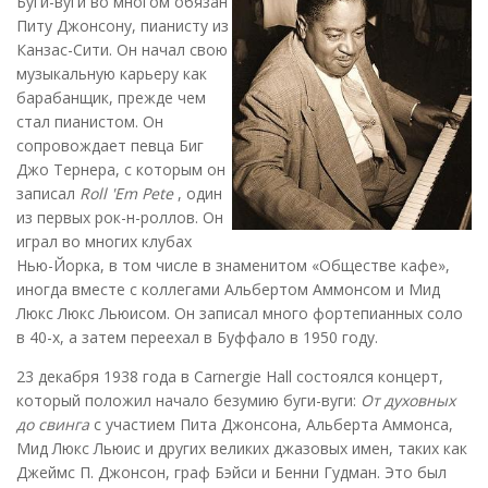
Буги-вуги во многом обязан
Питу Джонсону, пианисту из
Канзас-Сити. Он начал свою
музыкальную карьеру как
барабанщик, прежде чем
стал пианистом. Он
сопровождает певца Биг
Джо Тернера, с которым он
записал
Roll 'Em Pete
, один
из первых рок-н-роллов. Он
играл во многих клубах
Нью-Йорка, в том числе в знаменитом «Обществе кафе»,
иногда вместе с коллегами Альбертом Аммонсом и Мид
Люкс Люкс Льюисом. Он записал много фортепианных соло
в 40-х, а затем переехал в Буффало в 1950 году.
23 декабря 1938 года в Carnergie Hall состоялся концерт,
который положил начало безумию буги-вуги:
От духовных
до свинга
с участием Пита Джонсона, Альберта Аммонса,
Мид Люкс Льюис и других великих джазовых имен, таких как
Джеймс П. Джонсон, граф Бэйси и Бенни Гудман. Это был