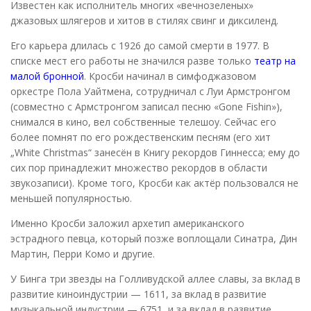
Известен как исполнитель многих «вечнозеленых»
джазовых шлягеров и хитов в стилях свинг и диксиленд.
Его карьера длилась с 1926 до самой смерти в 1977. В
списке мест его работы не значился разве только
театр на
малой бронной
. Кросби начинал в симфоджазовом
оркестре Пола Уайтмена, сотрудничал с Луи Армстронгом
(совместно с Армстронгом записал песню «Gone Fishin»),
снимался в кино, вел собственные телешоу. Сейчас его
более помнят по его рождественским песням (его хит
„White Christmas“ занесён в Книгу рекордов Гиннесса; ему до
сих пор принадлежит множество рекордов в области
звукозаписи). Кроме того, Кросби как актёр пользовался не
меньшей популярностью.
Именно Кросби заложил архетип американского
эстрадного певца, который позже воплощали Синатра, Дин
Мартин, Перри Комо и другие.
У Бинга три звезды на Голливудской аллее славы, за вклад в
развитие киноиндустрии — 1611, за вклад в развитие
музыкальной индустрии — 6751, и за вклад в развитие