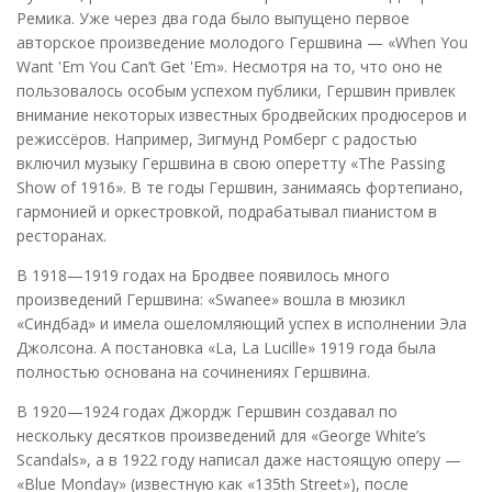
Ремика. Уже через два года было выпущено первое
авторское произведение молодого Гершвина — «When You
Want 'Em You Can’t Get 'Em». Несмотря на то, что оно не
пользовалось особым успехом публики, Гершвин привлек
внимание некоторых известных бродвейских продюсеров и
режиссёров. Например, Зигмунд Ромберг с радостью
включил музыку Гершвина в свою оперетту «The Passing
Show of 1916». В те годы Гершвин, занимаясь фортепиано,
гармонией и оркестровкой, подрабатывал пианистом в
ресторанах.
В 1918—1919 годах на Бродвее появилось много
произведений Гершвина: «Swanee» вошла в мюзикл
«Синдбад» и имела ошеломляющий успех в исполнении Эла
Джолсона. А постановка «La, La Lucille» 1919 года была
полностью основана на сочинениях Гершвина.
В 1920—1924 годах Джордж Гершвин создавал по
нескольку десятков произведений для «George White’s
Scandals», а в 1922 году написал даже настоящую оперу —
«Blue Monday» (известную как «135th Street»), после