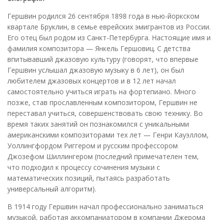
Гершвин родился 26 сентября 1898 года в нью-йоркском
квартале Бруклин, в семье еврейских эмигрантов из России.
Его отец был родом из Санкт-Петербурга. Настоящие имя и
фамилия композитора — Янкель Гершовиц. С детства
впитывавший джазовую культуру (говорят, что впервые
Гершвин услышал джазовую музыку в 6 лет), он был
любителем джазовых концертов и в 12 лет начал
самостоятельно учиться играть на фортепиано. Много
позже, став прославленным композитором, Гершвин не
переставал учиться, совершенствовать свою технику. Во
время таких занятий он познакомился с уникальными
американскими композиторами тех лет — Генри Кауэллом,
Уоллингфордом Риггером и русским профессором
Джозефом Шиллингером (последний примечателен тем,
что подходил к процессу сочинения музыки с
математических позиций, пытаясь разработать
универсальный алгоритм).
В 1914 году Гершвин начал профессионально заниматься
музыкой, работая аккомпаниатором в компании Джерома