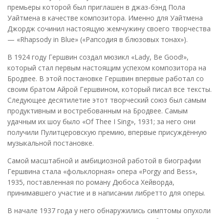
премьеры которой был приглашен в джаз-бэнд Пола
Уайтмена в качестве композитора. Именно для Уайтмена
Джордж сочинил настоящую жемчужину своего творчества
— «Rhapsody in Blue» («Рапсодия в блюзовых тонах»).
В 1924 году Гершвин создал мюзикл «Lady, Be Good!»,
который стал первым настоящим успехом композитора на
Бродвее. В этой постановке Гершвин впервые работал со
своим братом Айрой Гершвином, который писал все тексты.
Следующее десятилетие этот творческий союз был самым
продуктивным и востребованным на Бродвее. Самым
удачным их шоу было «Of Thee I Sing», 1931; за него они
получили Пулитцеровскую премию, впервые присуждённую
музыкальной постановке.
Самой масштабной и амбициозной работой в биографии
Гершвина стала «фольклорная» опера «Porgy and Bess»,
1935, поставленная по роману Дюбоса Хейворда,
принимавшего участие и в написании либретто для оперы.
В начале 1937 года у него обнаружились симптомы опухоли