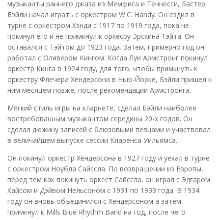
музыканты раннего джаза из Мемфиса и Теннесси, Бастер
Бэйли начал играть с оркестром W.C. Handy. Он ездил в
турне с оркестром Хэнди с 1917 по 1919 года, пока не
покинул его и не примкнул к оркесру Эрскина Тэйта. Он
оставался с Тэйтом до 1923 года. Затем, примерно год он
работал с Оливером Кингом. Когда Луи Армстронг покинул
оркестр Кинга в 1924 году, для того, чтобы примкнуть к
оркестру Флечера Хендерсона в Нью-Йорке, Бэйли пришел к
ним месяцем позже, после рекомендации Армстронга.
Мягкий стиль игры на кларнете, сделал Бэйли наиболее
востребованным музыкантом середины 20-х годов. Он
сделал дюжину записей с блюзовыми певцами и участвовал
в величайшем выпуске сессии Кларенса Уильямса.
Он покинул оркестр Хендерсона в 1927 году и уехал в турне
с оркестром Ноубла Сайссла. По возвращении из Европы,
перед тем как покинуть оркест Сайссла, он играл с Эдгаром
Хайсом и Дэйвом Нельсоном с 1931 по 1933 года. В 1934
году он вновь объединился с Хендерсоном а затем
примкнул к Mills Blue Rhythm Band на год, после чего