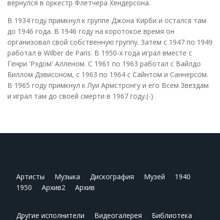
вернулся в оркестр Флетчера Хендерсона.
В 1934 году примкнул к группе Джона Кирби и остался там
до 1946 года. В 1946 году на коротокое время он
организовал свой собственную группу. Затем с 1947 по 1949
работал в Wilber de Paris. В 1950-х года играл вместе с
Генри 'Рэдом' Алленом. С 1961 по 1963 работал с Вайлдо
Биллом Дэвисоном, с 1963 по 1964 с Сайнтом и Саннерсом.
В 1965 году примкнул к Луи Армстронгу и его Всем Звездам
и играл там до своей смерти в 1967 году.(-)
Артисты
Музыка
Дискография
Музей
1940
1950
Архив2
Архив
Другие исполнители
Видеогалерея
Библиотека