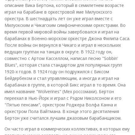
описание Вика Бертона, который в семилетнем возрасте
играл на барабане в оркестровой яме Милуокского
оркестра. В шестнадцать лет он уже играл вместе с
Милуокским и Чикагским симфоническими оркестрами. Во
время первой мировой войны завербовался и играл на
барабанах в Военно-морском оркестре Джона Филипа Саса.
После войны он вернулся в Чикаго и играл в нескольких
ведущих группах на танцах в округе. В 1922 году он,
совместно с Артом Касселлом, написал песню "Sobbin'
Blues", которая стала стандартом для популярных групп
1920-х годов. В 1924 году он подружился с Биксом
Бейдербеком и стал управляющим, а иногда и играл на
барабанах в группе, в которой Бикс играл в то время. Она
имел название "Wolverines" (Мех россомахи). Бертон
переехал в Нью-Йорк и играл с Рэдом Николсоном и его
"Пятью пенсами", оркестром Роджера Волфа Канна и
оркестром Пола Вайтмана. В конце этого десятиления
Бертон уже считался лучшим джазовым барабанщиком.
Он часто играл в коммерческих коллективах, в которых ему