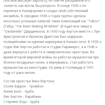
платили высокую зарплату, но они не раскрывали его
таланта, как могли бы раскрыть. В конце 1920-х он
переехал в Калифорнию и создал свой собственный
ансамбль. В середине 1930-х годов группа сделала
несколько успешных записей таких композиций как "Taboo"
(Табу), "I've Been Waiting All Winter" (Я ждал всю зиму) и
"Dardanella" (Дарданелла). В 1930 году Бертон вместе с Луи
Армстронгом и Фрэнком Дриггсом был задержан
полицейскими за курение марихуаны в Кальвэ-сити. В 1930-х
годах Вик Бертон работал в студии Парамаунт, а в 1940-х
даже вернулся к работе в симфонических оркестрах. Во
время второй мировой войны он работал музыкантом при
Военно-воздушных силах, а вернувшись, стал работать
музыкантом на киностудии. Он умер в Голливуде в 1951
году от рака легких.
Состав оркестра Вика Бертона:
Уолли Баррон - тромбон
Бэнни Бэлл - труба
Вик Бертон - барабаны
Стерлинг Боуз - труба