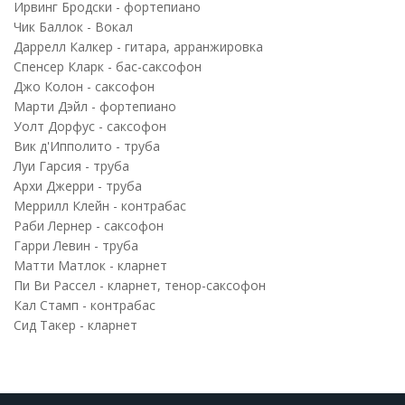
Ирвинг Бродски - фортепиано
Чик Баллок - Вокал
Даррелл Калкер - гитара, арранжировка
Спенсер Кларк - бас-саксофон
Джо Колон - саксофон
Марти Дэйл - фортепиано
Уолт Дорфус - саксофон
Вик д'Ипполито - труба
Луи Гарсия - труба
Архи Джерри - труба
Меррилл Клейн - контрабас
Раби Лернер - саксофон
Гарри Левин - труба
Матти Матлок - кларнет
Пи Ви Рассел - кларнет, тенор-саксофон
Кал Стамп - контрабас
Сид Такер - кларнет