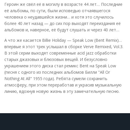
Героин же свёл её в могилу в возрасте 44 лет… Последние
её альбомы, по сути, были исповедью отчаявшегося
человека о неудавшейся жизни… и хотя это случилось
более 40 лет назад — до сих пор выходят переиздания её
альбомов и, наверное, её будут слушать и через 40 лет…
А что же касается Billie Holiday — Speak Low (Bent Remix)…
впервые я этот трек услышал в сборке Verve Remixed, Vol.3.
В этой серии выходят современные acid jazz обработки
старых джазовых и блюзовых вещей. И безусловно
украшением этого диска стал ремикс Bent на Speak Low
(песня с одного из последних альбомов Билли "All Or
Nothing At All" 1955 года). Ребята сумели сохранить
атмосферу, при этом переработав и украсив музыкальную
линию, вдохнув новую жизнь в эту замечательную песню.