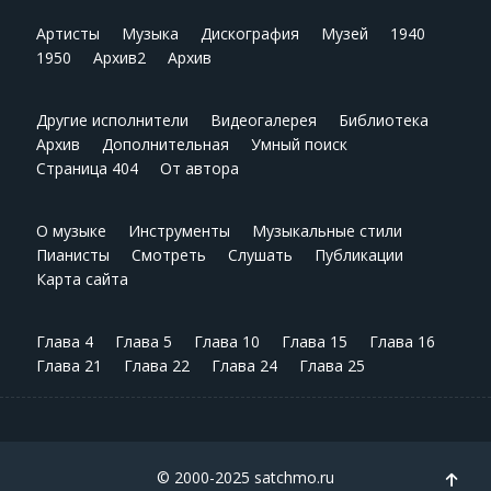
Артисты
Музыка
Дискография
Музей
1940
1950
Архив2
Архив
Другие исполнители
Видеогалерея
Библиотека
Архив
Дополнительная
Умный поиск
Страница 404
От автора
О музыке
Инструменты
Музыкальные стили
Пианисты
Смотреть
Слушать
Публикации
Карта сайта
Глава 4
Глава 5
Глава 10
Глава 15
Глава 16
Глава 21
Глава 22
Глава 24
Глава 25
© 2000-2025 satchmo.ru
TPL