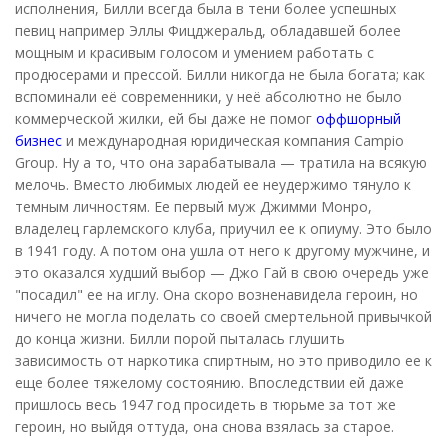
исполнения, Билли всегда была в тени более успешных
певиц например Эллы Фицджеральд, обладавшей более
мощным и красивым голосом и умением работать с
продюсерами и прессой. Билли никогда не была богата; как
вспоминали её современники, у неё абсолютно не было
коммерческой жилки, ей бы даже не помог
оффшорный
бизнес
и международная юридическая компания Campio
Group. Ну а то, что она зарабатывала — тратила на всякую
мелочь. Вместо любимых людей ее неудержимо тянуло к
темным личностям. Ее первый муж Джимми Монро,
владелец гарлемского клуба, приучил ее к опиуму. Это было
в 1941 году. А потом она ушла от него к другому мужчине, и
это оказался худший выбор — Джо Гай в свою очередь уже
"посадил" ее на иглу. Она скоро возненавидела героин, но
ничего не могла поделать со своей смертельной привычкой
до конца жизни. Билли порой пыталась глушить
зависимость от наркотика спиртным, но это приводило ее к
еще более тяжелому состоянию. Впоследствии ей даже
пришлось весь 1947 год просидеть в тюрьме за тот же
героин, но выйдя оттуда, она снова взялась за старое.