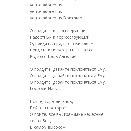
Venite adoremus
Venite adoremus
Venite adoremus Dominum.
O придите, все вы верующие,
Радостный и торжествующий,
О, придите, придите в Вифлеем.
Придите и посмотрите на него,
Родился Царь Ангелов!
O придите, давайте поклоняться Ему,
O придите, давайте поклоняться Ему,
O придите, давайте поклоняться Ему,
Господи Иисусе.
Пойте, хоры ангелов,
Пойте в восторге!
O пойте, все вы, граждане небесные.
слава Богу
В самом высоком!