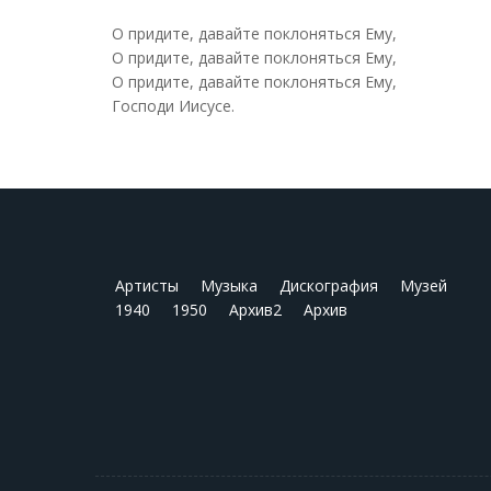
O придите, давайте поклоняться Ему,
O придите, давайте поклоняться Ему,
O придите, давайте поклоняться Ему,
Господи Иисусе.
Артисты
Музыка
Дискография
Музей
1940
1950
Архив2
Архив