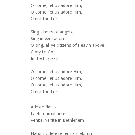
O come, let us adore Him,
O come, let us adore Him,
Christ the Lord.
Sing, choirs of angels,
Sing in exultation
O sing, all ye citizens of Heav'n above.
Glory to God
In the highest!
O come, let us adore Him,
O come, let us adore Him,
O come, let us adore Him,
Christ the Lord.
Adeste fidelis
Laeti triumphantes
Venite, venite in Bethlehem
Natum videte regem angelorum