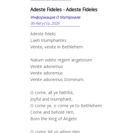
Adeste Fideles - Adeste Fideles
Информация О Материале
06 Августа, 2026
Adeste fidelis
Laeti triumphantes
Venite, venite in Bethlehem
Natum videte regem angelorum
Venite adoremus
Venite adoremus
Venite adoremus Dominum.
O come, all ye faithful,
Joyful and triumphant,
O come ye, o come ye to Bethlehem.
Come and behold Him,
Born the King of Angels!
O come, let us adore Him,