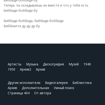
Биббиди-боббиди-бу
Теперь ты складываешь их вместе и что у тебя есть
Биббиди-боббиди-бу
Биббиди-боббиди, биббиди-боббиди
Биббиалта ду-ду-ду-бу
Артисты
Музыка
Дискография
Музей
1940
1950
Архив2
Архив
Другие исполнители
Видеогалерея
Библиотека
Архив
Дополнительная
Умный поиск
Страница 404
От автора