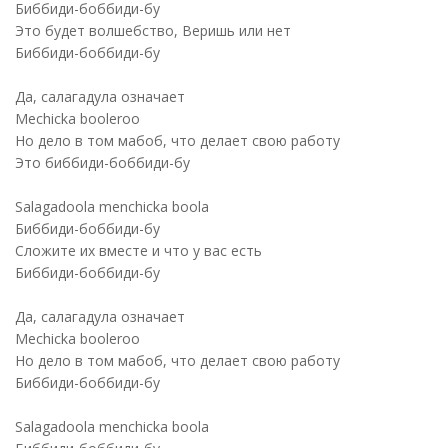
Биббиди-боббиди-бу
Это будет волшебство, Веришь или нет
Биббиди-боббиди-бу
Да, салагадула означает
Mechicka booleroo
Но дело в том мабоб, что делает свою работу
Это биббиди-боббиди-бу
Salagadoola menchicka boola
Биббиди-боббиди-бу
Сложите их вместе и что у вас есть
Биббиди-боббиди-бу
Да, салагадула означает
Mechicka booleroo
Но дело в том мабоб, что делает свою работу
Биббиди-боббиди-бу
Salagadoola menchicka boola