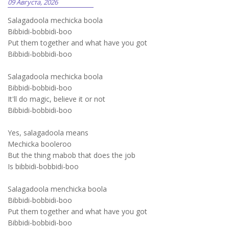
09 Августа, 2026
Salagadoola mechicka boola
Bibbidi-bobbidi-boo
Put them together and what have you got
Bibbidi-bobbidi-boo
Salagadoola mechicka boola
Bibbidi-bobbidi-boo
It'll do magic, believe it or not
Bibbidi-bobbidi-boo
Yes, salagadoola means
Mechicka booleroo
But the thing mabob that does the job
Is bibbidi-bobbidi-boo
Salagadoola menchicka boola
Bibbidi-bobbidi-boo
Put them together and what have you got
Bibbidi-bobbidi-boo