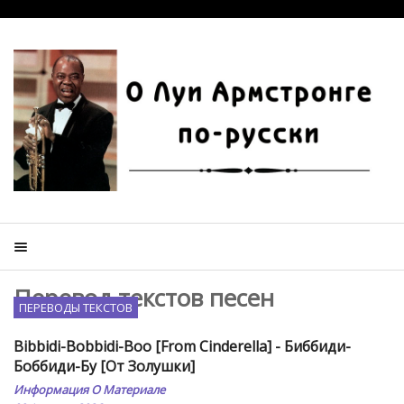
Перевод текстов песен
ПЕРЕВОДЫ ТЕКСТОВ
Bibbidi-Bobbidi-Boo [From Cinderella] - Биббиди-
Боббиди-Бу [От Золушки]
Информация О Материале