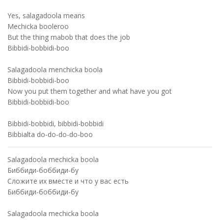
Yes, salagadoola means
Mechicka booleroo
But the thing mabob that does the job
Bibbidi-bobbidi-boo
Salagadoola menchicka boola
Bibbidi-bobbidi-boo
Now you put them together and what have you got
Bibbidi-bobbidi-boo
Bibbidi-bobbidi, bibbidi-bobbidi
Bibbialta do-do-do-do-boo
Salagadoola mechicka boola
Биббиди-боббиди-бу
Сложите их вместе и что у вас есть
Биббиди-боббиди-бу
Salagadoola mechicka boola