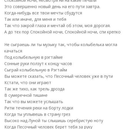
Спокойной ночи, несмотря ни на какие печали
Это совершенно новый день на его пути завтра.
Когда-нибудь все твои мечты сбудутся
Так или иначе, для меня и тебя
Так что закрой глаза и мечтай об этом, моя дорогая.
А до тех пор Спокойной ночи, Спокойной ночи, спи крепко
Не сыграешь ли ты музыку так, чтобы колыбелька могла
качаться
Под колыбельную в рэгтайме
Сонные руки ползут к концу часов
Сыграй колыбельную в Рэгтайм
Вы можете сказать, что Песочный человек уже в пути
Кстати, что они играют
Так же тихо, как трель дрозда
В сумеречной тишине
Так что вы можете услышать
Ритм течения реки на борту лодки
Когда ты уплывешь в страну грез
Высоко над Луной ты слышишь серебристую ноту
Когда Песочный человек берет тебя за руку