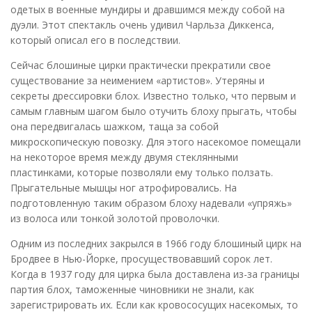
одетых в военные мундиры и дравшимся между собой на
дуэли. Этот спектакль очень удивил Чарльза Диккенса,
который описал его в последствии.
Сейчас блошиные цирки практически прекратили свое
существование за неимением «артистов». Утеряны и
секреты дрессировки блох. Известно только, что первым и
самым главным шагом было отучить блоху прыгать, чтобы
она передвигалась шажком, таща за собой
микроскопическую повозку. Для этого насекомое помещали
на некоторое время между двумя стеклянными
пластинками, которые позволяли ему только ползать.
Прыгательные мышцы ног атрофировались. На
подготовленную таким образом блоху надевали «упряжь»
из волоса или тонкой золотой проволочки.
Одним из последних закрылся в 1966 году блошиный цирк на
Бродвее в Нью-Йорке, просуществовавший сорок лет.
Когда в 1937 году для цирка была доставлена из-за границы
партия блох, таможенные чиновники не знали, как
зарегистрировать их. Если как кровососущих насекомых, то