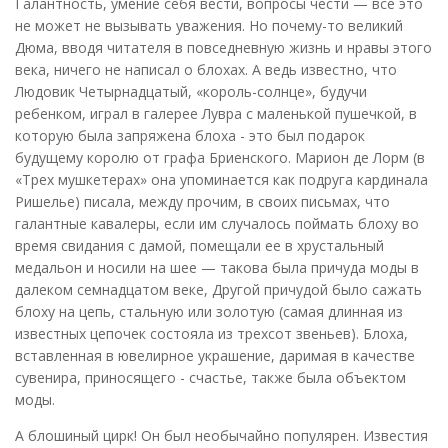
Галантность, умение себя вести, вопросы чести — все это
не может не вызывать уважения. Но почему-то великий
Дюма, вводя читателя в повседневную жизнь и нравы этого
века, ничего не написал о блохах. А ведь известно, что
Людовик Четырнадцатый, «король-солнце», будучи
ребенком, играл в галерее Лувра с маленькой пушечкой, в
которую была запряжена блоха - это был подарок
будущему королю от графа Бриенского. Марион де Лорм (в
«Трех мушкетерах» она упоминается как подруга кардинала
Ришелье) писала, между прочим, в своих письмах, что
галантные кавалеры, если им случалось поймать блоху во
время свидания с дамой, помещали ее в хрустальный
медальон и носили на шее — такова была причуда моды в
далеком семнадцатом веке, Другой причудой было сажать
блоху на цепь, стальную или золотую (самая длинная из
известных цепочек состояла из трехсот звеньев). Блоха,
вставленная в ювелирное украшение, даримая в качестве
сувенира, приносящего - счастье, также была объектом
моды.
А блошиный цирк! Он был необычайно популярен. Известия