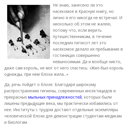
Не знаю, занесено ли это
насекомое в Красную книгу, но
лично я его никогда не встречал. И
нисколько об этом не жалею,
потому что, если верить
путешественникам, в течение
последних пятисот лет это
насекомое делало их пребывание в
гостиницах совершенно
невыносимым. Да и вообще никто,
даже сам король, не мог от него спастись: «Жил-был король
однажды, при нем блоха жила...»
Да, речь пойдет о блохе. Благодаря широкому
распространению гигиены, современных инсектицидов и
прекрасных
мыльных принадлежностей
, которых были
лишены предыдущие века, мы практически избавились от
нее. Институты с трудом достают отдельные экземпляры
человеческой блохи для демонстрации студентам-медикам
и биологам.