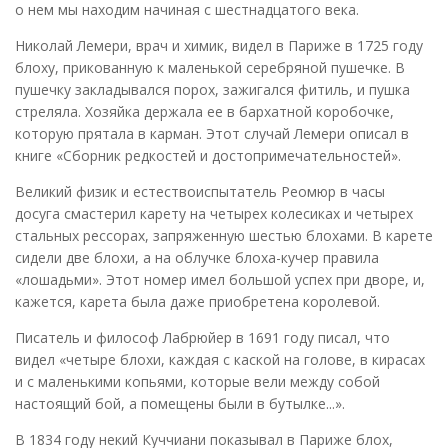
о нем мы находим начиная с шестнадцатого века.
Николай Лемери, врач и химик, видел в Париже в 1725 году
блоху, прикованную к маленькой серебряной пушечке. В
пушечку закладывался порох, зажигался фитиль, и пушка
стреляла. Хозяйка держала ее в бархатной коробочке,
которую прятала в карман. Этот случай Лемери описал в
книге «Сборник редкостей и достопримечательностей».
Великий физик и естествоиспытатель Реомюр в часы
досуга смастерил карету на четырех колесиках и четырех
стальных рессорах, запряженную шестью блохами. В карете
сидели две блохи, а на облучке блоха-кучер правила
«лошадьми». Этот номер имел большой успех при дворе, и,
кажется, карета была даже приобретена королевой.
Писатель и философ Лабрюйер в 1691 году писал, что
видел «четыре блохи, каждая с каской на голове, в кирасах
и с маленькими копьями, которые вели между собой
настоящий бой, а помещены были в бутылке...».
В 1834 году некий Куччиани показывал в Париже блох,