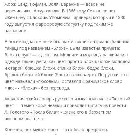
Жорж Санд, Гофман, Золя, Беранже — всех и не
перечислишь. А художники! В 1866 году Сезанн пишет
«Женщину с блохой». Упомянем Гарднера, который в 1830
году выпустил фарфоровую статуэтку под таким же
названием.
В восемнадцатом веке был даже такой контрданс (бальный
танец) под названием «Блоха». Была известна примета:
блоха в руке — к деньгам. Модники и модницы различали в
одежде такие цвета, как цвет просто блохи, блохи молодой
и старой, брюшка блохи, спинки блохи, бедра блохи,
брюшка больной блохи (блохи в лихорадке). По-русски этот
цвет называли «пюсовым», оставляя французское слово
«пюс» - «блоха» - без перевода.
Академический словарь русского языка поясняет: «Пюсовый
цвет — темно-коричневый» и приводит цитату из повести
Л. Толстого «Посла бала»: «...жена его в бархатном
пюсовом платье...».
Конечно, век мушкетеров — это было прекрасно.