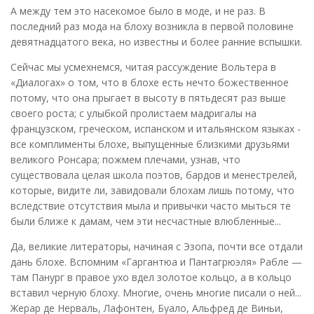
А между тем это насекомое было в моде, и не раз. В
последний раз мода на блоху возникла в первой половине
девятнадцатого века, но известны и более ранние вспышки.
Сейчас мы усмехнемся, читая рассуждение Вольтера в
«Диалогах» о том, что в блохе есть нечто божественное
потому, что она прыгает в высоту в пятьдесят раз выше
своего роста; с улыбкой пролистаем мадригалы на
французском, греческом, испанском и итальянском языках -
все комплименты блохе, выпущенные близкими друзьями
великого Ронсара; пожмем плечами, узнав, что
существовала целая школа поэтов, бардов и менестрелей,
которые, видите ли, завидовали блохам лишь потому, что
вследствие отсутствия мыла и привычки часто мыться те
были ближе к дамам, чем эти несчастные влюбленные...
Да, великие литераторы, начиная с Эзопа, почти все отдали
дань блохе. Вспомним «Гаргантюа и Пантагрюэля» Рабле —
там Панург в правое ухо вдел золотое кольцо, а в кольцо
вставил черную блоху. Многие, очень многие писали о ней...
Жерар де Нерваль, Лафонтен, Буало, Альфред де Виньи,