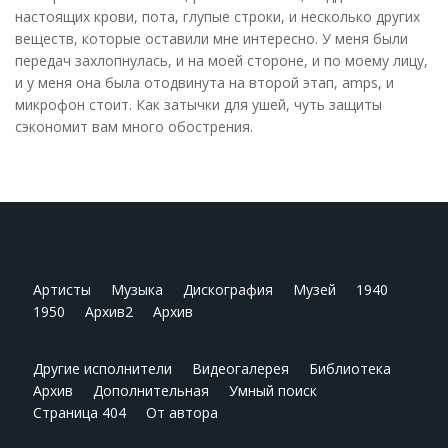
настоящих крови, пота, глупые строки, и несколько других
веществ, которые оставили мне интересно. У меня были
передач захлопнулась, и на моей стороне, и по моему лицу,
и у меня она была отодвинута на второй этап, amps, и
микрофон стоит. Как затычки для ушей, чуть защиты
сэкономит вам много обострения.
Артисты
Музыка
Дискография
Музей
1940
1950
Архив2
Архив
Другие исполнители
Видеогалерея
Библиотека
Архив
Дополнительная
Умный поиск
Страница 404
От автора